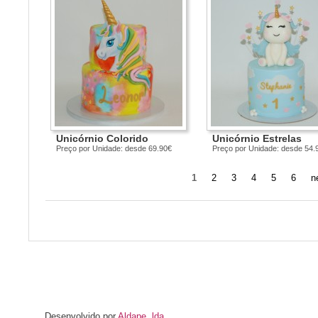
Unicórnio Colorido
Unicórnio Estrelas
Preço por Unidade: desde 69.90€
Preço por Unidade: desde 54.
1
2
3
4
5
6
n
Desenvolvido por
Aldape, lda