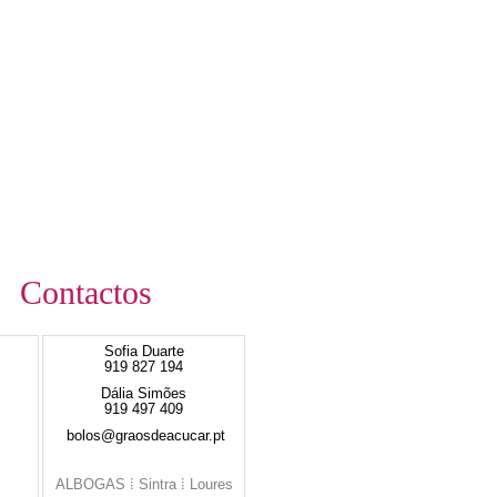
Contactos
Sofia Duarte
919 827 194
Dália Simões
919 497 409
bolos@graosdeacucar.pt
ALBOGAS ⁞ Sintra ⁞ Loures