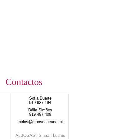
Contactos
Sofia Duarte
919 827 194
Dália Simões
919 497 409
bolos@graosdeacucar.pt
ALBOGAS ⁞ Sintra ⁞ Loures