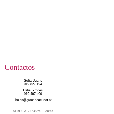
Contactos
Sofia Duarte
919 827 194
Dália Simões
919 497 409
bolos@graosdeacucar.pt
ALBOGAS ⁞ Sintra ⁞ Loures