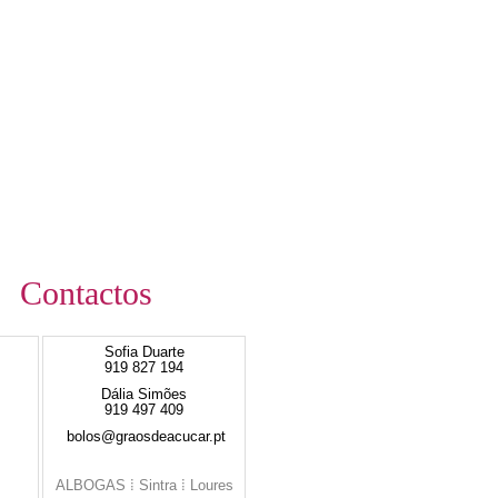
Contactos
Sofia Duarte
919 827 194
Dália Simões
919 497 409
bolos@graosdeacucar.pt
ALBOGAS ⁞ Sintra ⁞ Loures