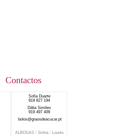
Contactos
Sofia Duarte
919 827 194
Dália Simões
919 497 409
bolos@graosdeacucar.pt
ALBOGAS ⁞ Sintra ⁞ Loures