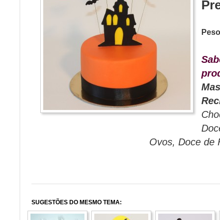
Pr
Pes
Sab
pro
Mas
Rec
Choc
Doce
Ovos, Doce de F
SUGESTÕES DO MESMO TEMA: